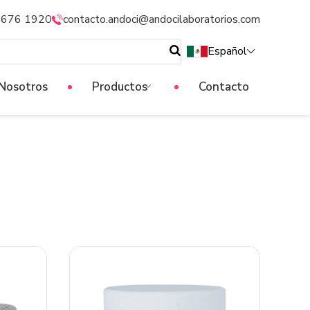
5676 1920
contacto.andoci@andocilaboratorios.com
Español
Nosotros
Productos
Contacto