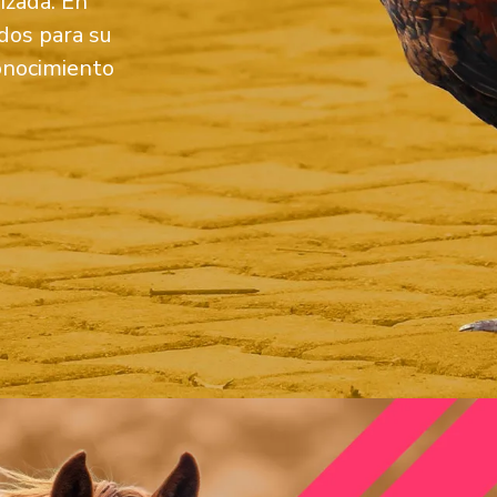
izada. En
os para su
conocimiento