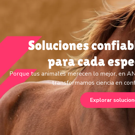
Soluciones confiab
para cada espe
Porque tus animales merecen lo mejor, en 
transformamos ciencia en conf
Explorar solucio