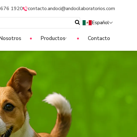
5676 1920
contacto.andoci@andocilaboratorios.com
Español
Nosotros
Productos
Contacto