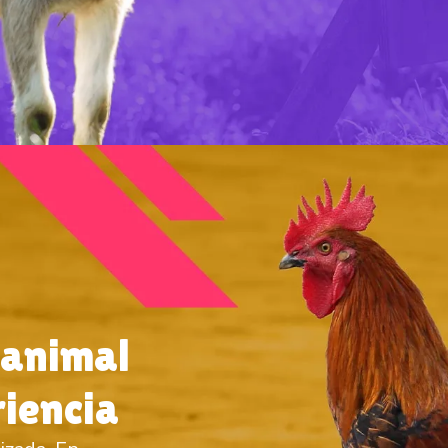
 animal
riencia