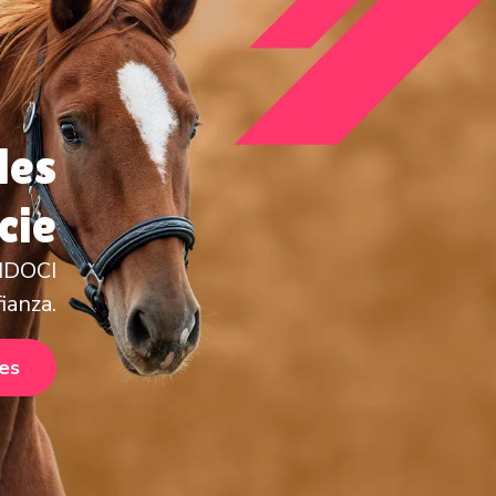
les
cie
ANDOCI
ianza.
nes