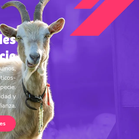
les
cie
uinos,
ticos-
pecie.
idad y
ianza.
nes