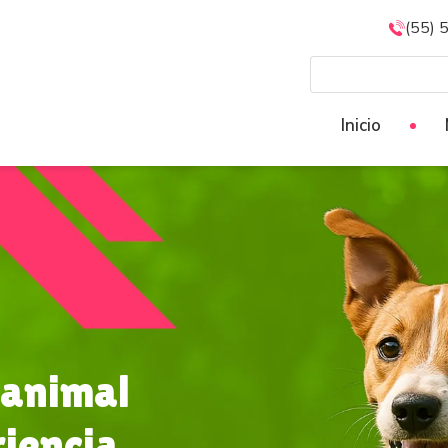
(55) 
Inicio
 animal
riencia