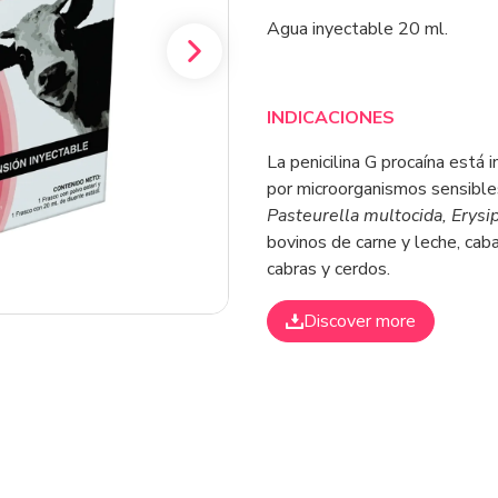
Agua inyectable 20 ml.
INDICACIONES
La penicilina G procaína está 
por microorganismos sensibles
Pasteurella multocida, Erysi
bovinos de carne y leche, cab
cabras y cerdos.
Discover more