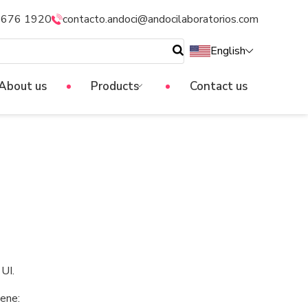
5676 1920
contacto.andoci@andocilaboratorios.com
English
About us
Products
Contact us
 UI.
iene: